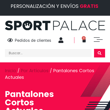
PERSONALIZACIÓN Y ENVÍOS
GRATIS
0
Pedidos de clientes
Inicio
/
Por Artículos
/ Pantalones Cortos
Actuales
Pantalones
Cortos