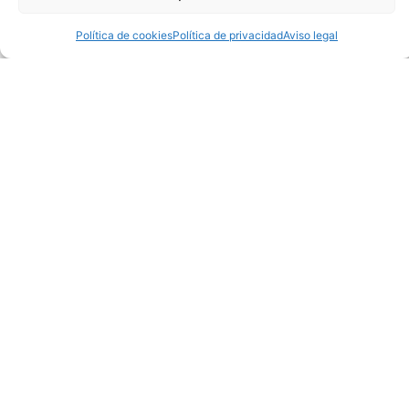
23,95
€
23,95
€
Política de cookies
Política de privacidad
Aviso legal
Pantalón Brasil 2026
Pantalón Escocia 2026
Visitante
Local
23,95
€
23,95
€