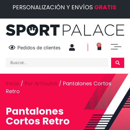
PERSONALIZACIÓN Y ENVÍOS
GRATIS
0
Pedidos de clientes
Inicio
/
Por Artículos
/ Pantalones Cortos
Retro
Pantalones
Cortos Retro