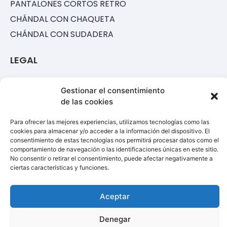
PANTALONES CORTOS RETRO
CHÁNDAL CON CHAQUETA
CHÁNDAL CON SUDADERA
LEGAL
POLÍTICA DE COOKIES
Gestionar el consentimiento
TÉRMINOS Y CONDICIONES
de las cookies
POLÍTICA DE PRIVACIDAD
Para ofrecer las mejores experiencias, utilizamos tecnologías como las
cookies para almacenar y/o acceder a la información del dispositivo. El
AVISO LEGAL
consentimiento de estas tecnologías nos permitirá procesar datos como el
comportamiento de navegación o las identificaciones únicas en este sitio.
SOPORTE
No consentir o retirar el consentimiento, puede afectar negativamente a
ciertas características y funciones.
Utiliza nuestro formulario de atención al cliente
Aceptar
Denegar