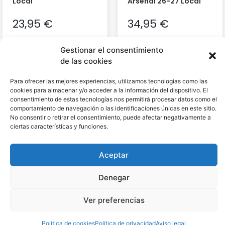
Local
Arsenal 26-27 Local
23,95
€
34,95
€
Gestionar el consentimiento
de las cookies
Para ofrecer las mejores experiencias, utilizamos tecnologías como las
cookies para almacenar y/o acceder a la información del dispositivo. El
consentimiento de estas tecnologías nos permitirá procesar datos como el
comportamiento de navegación o las identificaciones únicas en este sitio.
No consentir o retirar el consentimiento, puede afectar negativamente a
ciertas características y funciones.
Aceptar
Denegar
Equipación Niño
Equipación Niño
Arsenal 26-27 Portero
Bayern Munich 26-27
Local
Ver preferencias
34,95
€
34,95
€
Política de cookies
Política de privacidad
Aviso legal