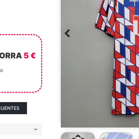
HORRA
5 €
to
CUENTES