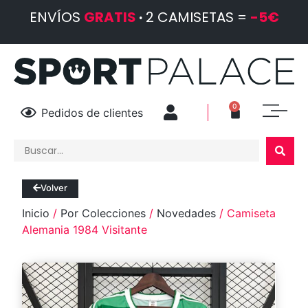
ENVÍOS
GRATIS
·
2 CAMISETAS =
-5€
0
Pedidos de clientes
Volver
Inicio
/
Por Colecciones
/
Novedades
/ Camiseta
Alemania 1984 Visitante