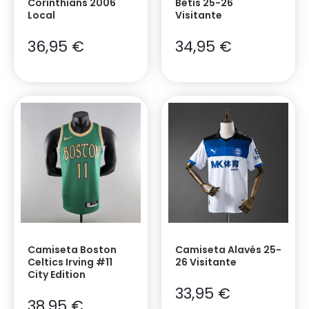
Corinthians 2006
Betis 25-26
Local
Visitante
36,95
€
34,95
€
Camiseta Boston
Camiseta Alavés 25-
Celtics Irving #11
26 Visitante
City Edition
33,95
€
38,95
€