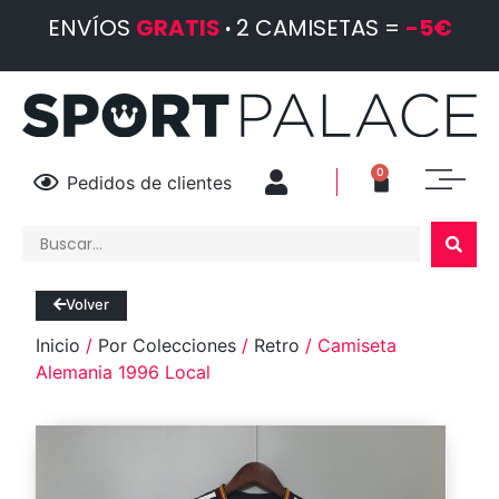
ENVÍOS
GRATIS
·
2 CAMISETAS =
-5€
0
Pedidos de clientes
Volver
Inicio
/
Por Colecciones
/
Retro
/ Camiseta
Alemania 1996 Local