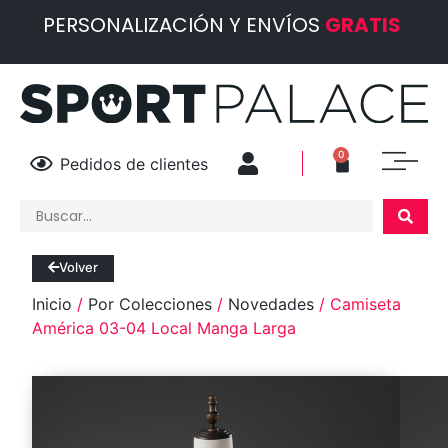
PERSONALIZACIÓN Y ENVÍOS
GRATIS
0
Pedidos de clientes
Volver
Inicio
/
Por Colecciones
/
Novedades
/ Camiseta
América 03-04 Local Manga Larga