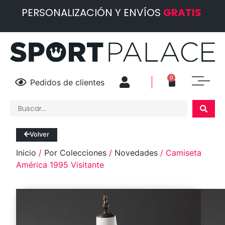
PERSONALIZACIÓN Y ENVÍOS
GRATIS
0
Pedidos de clientes
Volver
Inicio
/
Por Colecciones
/
Novedades
/ Camiseta
América 1995 Visitante