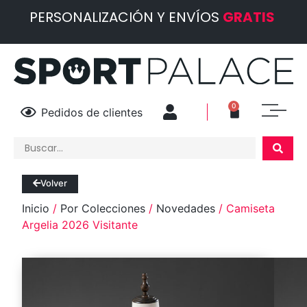
PERSONALIZACIÓN Y ENVÍOS
GRATIS
0
Pedidos de clientes
Volver
Inicio
/
Por Colecciones
/
Novedades
/ Camiseta
Argelia 2026 Visitante