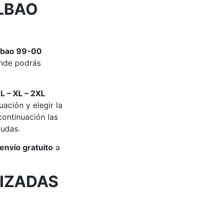
ILBAO
ilbao 99-00
de podrás
 L – XL – 2XL
ación y elegir la
ontinuación las
dudas.
envío gratuito
a
IZADAS