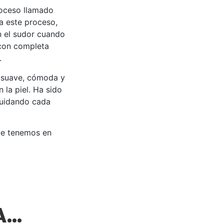
roceso llamado
 a este proceso,
an el sudor cuando
 con completa
.
 suave, cómoda y
 la piel. Ha sido
cuidando cada
ue tenemos en
SA…