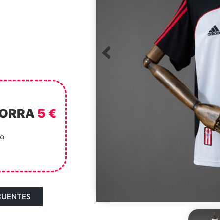
HORRA
5 €
to
CUENTES