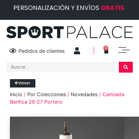
PERSONALIZACIÓN Y ENVÍOS
GRATIS
0
Pedidos de clientes
Volver
Inicio
/
Por Colecciones
/
Novedades
/ Camiseta
Benfica 26-27 Portero