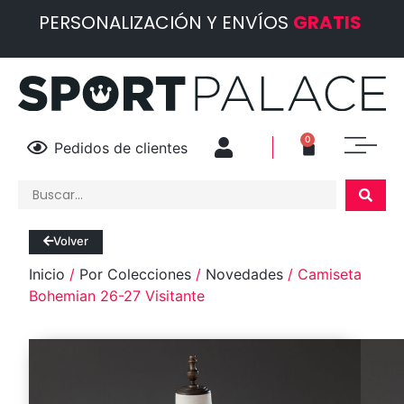
PERSONALIZACIÓN Y ENVÍOS
GRATIS
0
Pedidos de clientes
Volver
Inicio
/
Por Colecciones
/
Novedades
/ Camiseta
Bohemian 26-27 Visitante