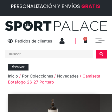
PERSONALIZACIÓN Y ENVÍOS
GRATIS
0
Pedidos de clientes
Volver
Inicio
/
Por Colecciones
/
Novedades
/ Camiseta
Botafogo 26-27 Portero