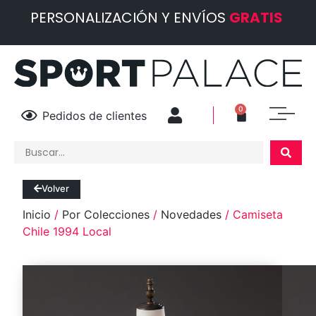
PERSONALIZACIÓN Y ENVÍOS
GRATIS
0
Pedidos de clientes
Volver
Inicio
/
Por Colecciones
/
Novedades
/ Camiseta
Chile 1994 Local