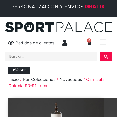
PERSONALIZACIÓN Y ENVÍOS
GRATIS
0
Pedidos de clientes
Volver
Inicio
/
Por Colecciones
/
Novedades
/ Camiseta
Colonia 90-91 Local