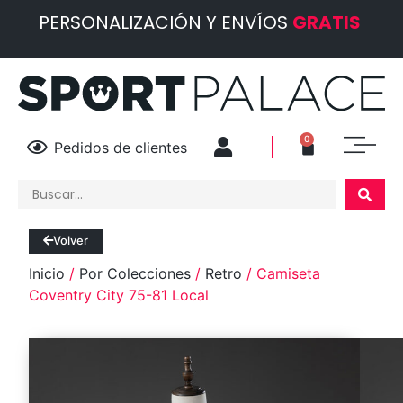
PERSONALIZACIÓN Y ENVÍOS
GRATIS
0
Pedidos de clientes
Volver
Inicio
/
Por Colecciones
/
Retro
/ Camiseta
Coventry City 75-81 Local