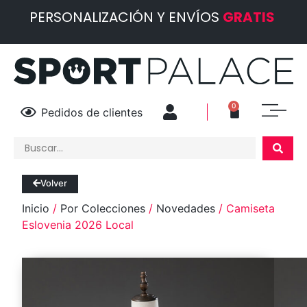
PERSONALIZACIÓN Y ENVÍOS
GRATIS
0
Pedidos de clientes
Volver
Inicio
/
Por Colecciones
/
Novedades
/ Camiseta
Eslovenia 2026 Local