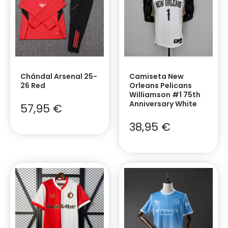
Chándal Arsenal 25-
Camiseta New
26 Red
Orleans Pelicans
Williamson #1 75th
Anniversary White
57,95
€
38,95
€