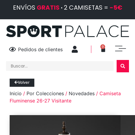
ENVÍOS
GRATIS
·
2 CAMISETAS =
-5€
0
Pedidos de clientes
Volver
Inicio
/
Por Colecciones
/
Novedades
/ Camiseta
Fluminense 26-27 Visitante