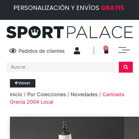
PERSONALIZACIÓN Y ENVÍOS
GRATIS
0
Pedidos de clientes
Volver
Inicio
/
Por Colecciones
/
Novedades
/ Camiseta
Grecia 2004 Local