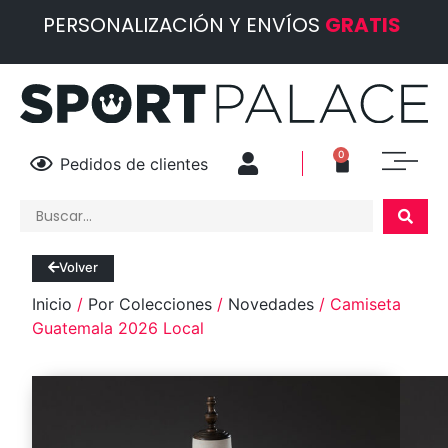
PERSONALIZACIÓN Y ENVÍOS
GRATIS
0
Pedidos de clientes
Volver
Inicio
/
Por Colecciones
/
Novedades
/ Camiseta
Guatemala 2026 Local