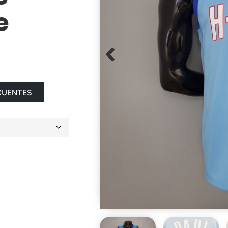
e
CUENTES