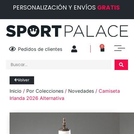
PERSONALIZACIÓN Y ENVÍOS
GRATIS
0
Pedidos de clientes
Volver
Inicio
/
Por Colecciones
/
Novedades
/ Camiseta
Irlanda 2026 Alternativa