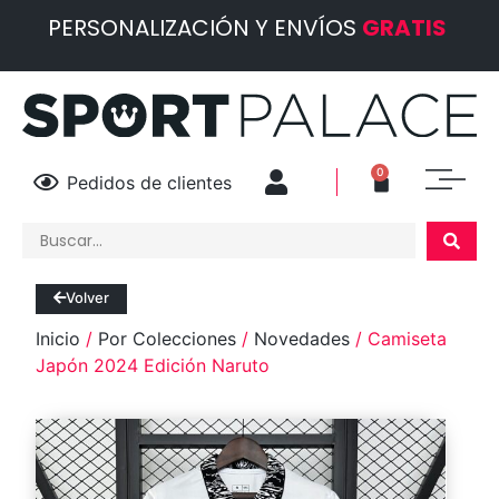
PERSONALIZACIÓN Y ENVÍOS
GRATIS
0
Pedidos de clientes
Volver
Inicio
/
Por Colecciones
/
Novedades
/ Camiseta
Japón 2024 Edición Naruto