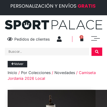
PERSONALIZACIÓN Y ENVÍOS
GRATIS
0
Pedidos de clientes
Volver
Inicio
/
Por Colecciones
/
Novedades
/ Camiseta
Jordania 2026 Local