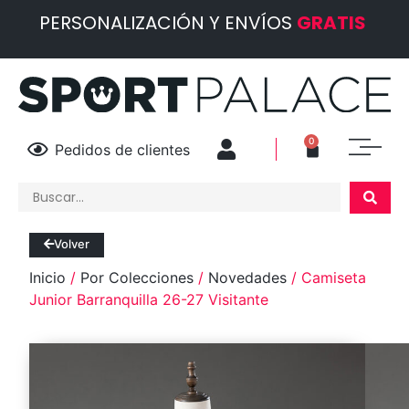
PERSONALIZACIÓN Y ENVÍOS
GRATIS
0
Pedidos de clientes
Volver
Inicio
/
Por Colecciones
/
Novedades
/ Camiseta
Junior Barranquilla 26-27 Visitante