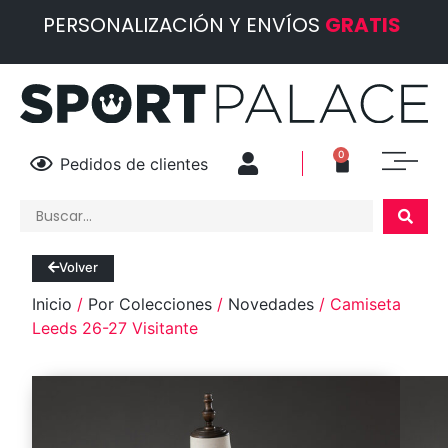
PERSONALIZACIÓN Y ENVÍOS
GRATIS
0
Pedidos de clientes
Volver
Inicio
/
Por Colecciones
/
Novedades
/ Camiseta
Leeds 26-27 Visitante