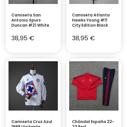
Camiseta San
Camiseta Atlanta
Antonio Spurs
Hawks Young #11
Duncan #21 White
City Edition Black
38,95
€
38,95
€
Camiseta Cruz Azul
Chándal España 22-
1998 Visitante
23 Red