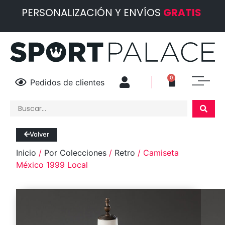
PERSONALIZACIÓN Y ENVÍOS
GRATIS
0
Pedidos de clientes
Volver
Inicio
/
Por Colecciones
/
Retro
/ Camiseta
México 1999 Local