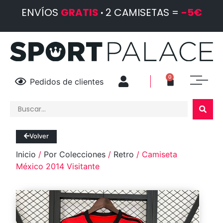
ENVÍOS
GRATIS
·
2 CAMISETAS =
-5€
0
Pedidos de clientes
Volver
Inicio
/
Por Colecciones
/
Retro
/ Camiseta
México 2014 Visitante