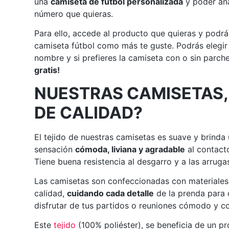
una
camiseta de fútbol personalizada
y poder aña
número que quieras.
Para ello, accede al producto que quieras y podrá
camiseta fútbol como más te guste. Podrás elegir
nombre y si prefieres la camiseta con o sin parch
gratis!
NUESTRAS CAMISETAS,
DE CALIDAD?
El tejido de nuestras camisetas es suave y brinda
sensación
cómoda, liviana y agradable
al contacto
Tiene buena resistencia al desgarro y a las arruga
Las camisetas son confeccionadas con materiales
calidad,
cuidando cada detalle
de la prenda para
disfrutar de tus partidos o reuniones cómodo y co
Este
tejido
(100% poliéster), se beneficia de un p