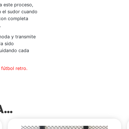
 a este proceso,
an el sudor cuando
 con completa
.
moda y transmite
Ha sido
cuidando cada
fútbol retro.
SA…