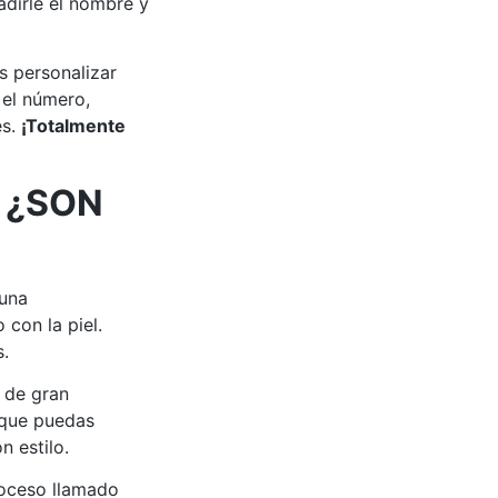
dirle el nombre y
s personalizar
 el número,
es.
¡Totalmente
 ¿SON
 una
 con la piel.
s.
 de gran
 que puedas
n estilo.
roceso llamado