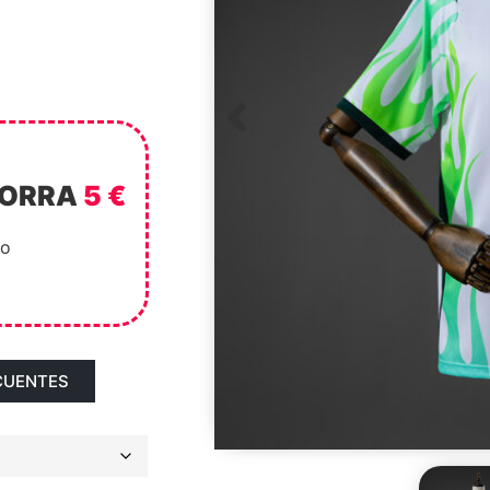
HORRA
5 €
to
CUENTES