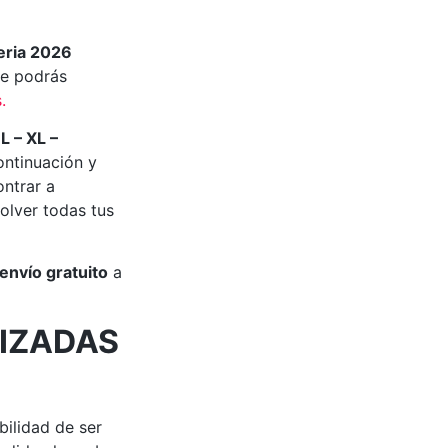
eria 2026
e podrás
s
.
 L – XL –
ontinuación y
ontrar a
olver todas tus
envío gratuito
a
IZADAS
bilidad de ser