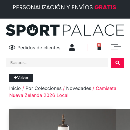
PERSONALIZACIÓN Y ENVÍOS
GRATIS
0
Pedidos de clientes
Volver
Inicio
/
Por Colecciones
/
Novedades
/ Camiseta
Nueva Zelanda 2026 Local