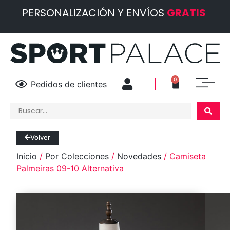
PERSONALIZACIÓN Y ENVÍOS
GRATIS
0
Pedidos de clientes
Volver
Inicio
/
Por Colecciones
/
Novedades
/ Camiseta
Palmeiras 09-10 Alternativa