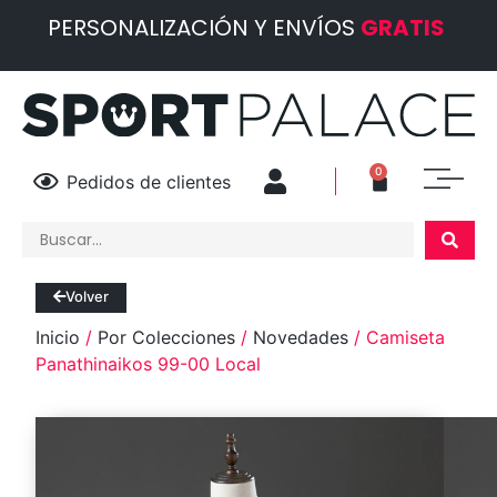
PERSONALIZACIÓN Y ENVÍOS
GRATIS
0
Pedidos de clientes
Volver
Inicio
/
Por Colecciones
/
Novedades
/ Camiseta
Panathinaikos 99-00 Local