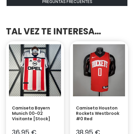
PREGUNTAS FRECUENTES
TAL VEZ TE INTERESA…
Camiseta Bayern
Camiseta Houston
Munich 00-02
Rockets Westbrook
Visitante [Stock]
#0 Red
36,95
€
38,95
€