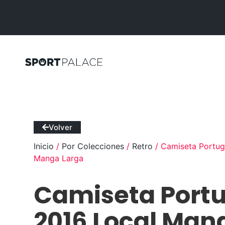
Volver
Inicio
/
Por Colecciones
/
Retro
/ Camiseta Portug
Manga Larga
Camiseta Port
2016 Local Man