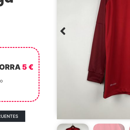
HORRA
5 €
to
CUENTES