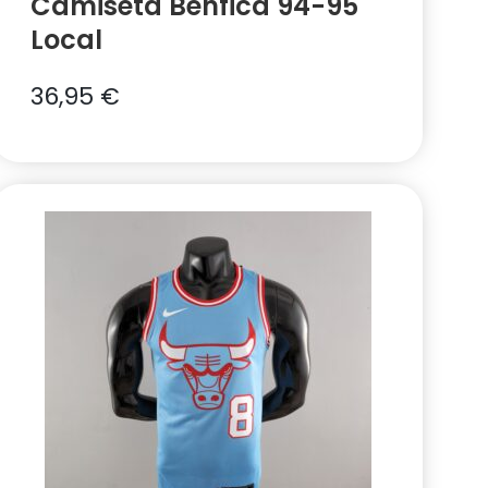
Camiseta Benfica 94-95
Local
36,95
€