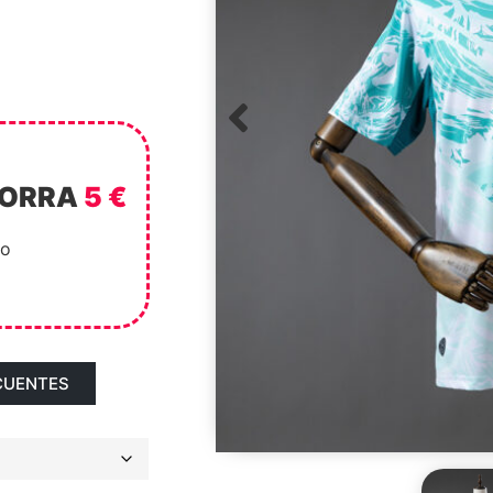
HORRA
5 €
to
CUENTES