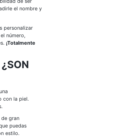
bilidad de ser
dirle el nombre y
s personalizar
 el número,
es.
¡Totalmente
 ¿SON
 una
 con la piel.
s.
 de gran
 que puedas
n estilo.