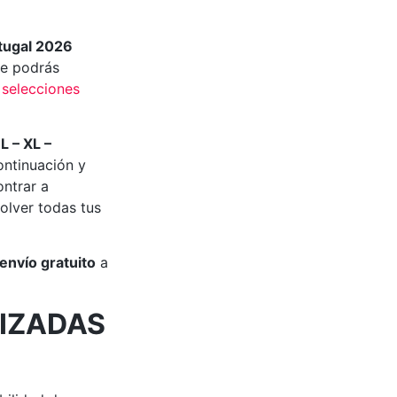
tugal 2026
e podrás
s
selecciones
 L – XL –
ontinuación y
ontrar a
olver todas tus
envío gratuito
a
IZADAS