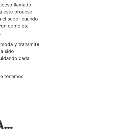
roceso llamado
 a este proceso,
an el sudor cuando
 con completa
.
ómoda y transmite
Ha sido
cuidando cada
ue tenemos
SA…