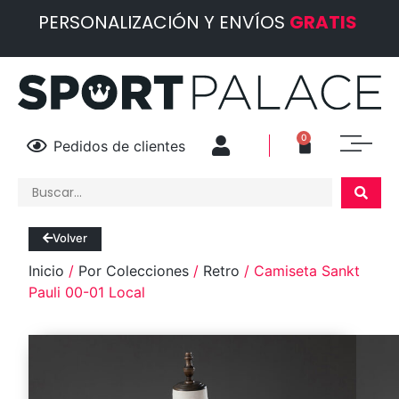
PERSONALIZACIÓN Y ENVÍOS
GRATIS
0
Pedidos de clientes
Volver
Inicio
/
Por Colecciones
/
Retro
/ Camiseta Sankt
Pauli 00-01 Local