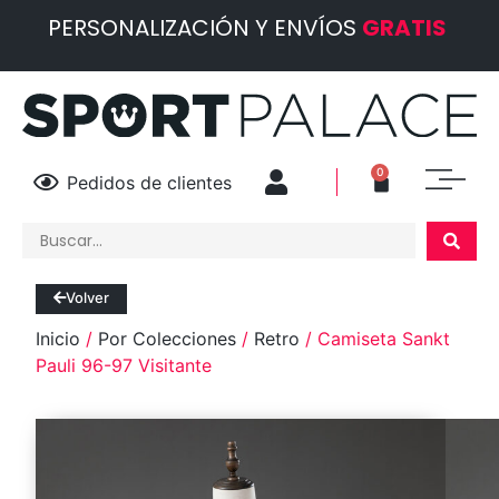
PERSONALIZACIÓN Y ENVÍOS
GRATIS
0
Pedidos de clientes
Volver
Inicio
/
Por Colecciones
/
Retro
/ Camiseta Sankt
Pauli 96-97 Visitante