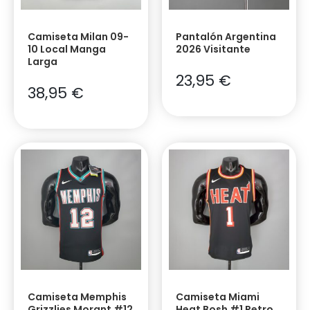
Camiseta Milan 09-
Pantalón Argentina
10 Local Manga
2026 Visitante
Larga
23,95
€
38,95
€
Camiseta Memphis
Camiseta Miami
Grizzlies Morant #12
Heat Bosh #1 Retro