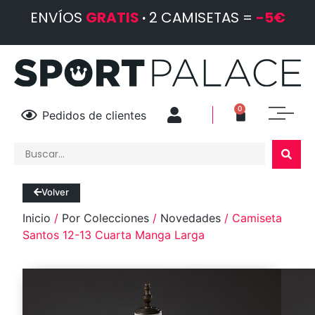
ENVÍOS
GRATIS
·
2 CAMISETAS =
-5€
0
Pedidos de clientes
Volver
Inicio
/
Por Colecciones
/
Novedades
/ Camiseta
Santos 12-13 Cuarta Manga Larga