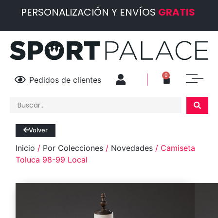
PERSONALIZACIÓN Y ENVÍOS
GRATIS
0
Pedidos de clientes
Volver
Inicio
/
Por Colecciones
/
Novedades
/ Camiseta
Toluca 98-99 Local