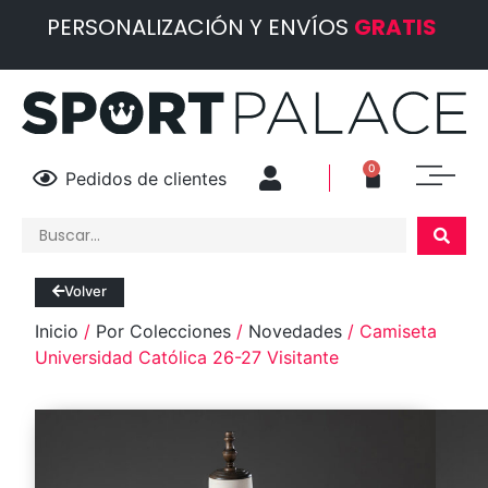
PERSONALIZACIÓN Y ENVÍOS
GRATIS
0
Pedidos de clientes
Volver
Inicio
/
Por Colecciones
/
Novedades
/ Camiseta
Universidad Católica 26-27 Visitante