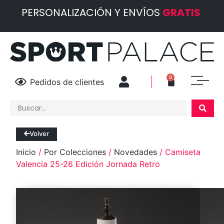
PERSONALIZACIÓN Y ENVÍOS
GRATIS
0
Pedidos de clientes
Volver
Inicio
/
Por Colecciones
/
Novedades
/ Camiseta
Valencia 25-26 Edición Jornada Retro