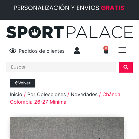
PERSONALIZACIÓN Y ENVÍOS
GRATIS
0
Pedidos de clientes
Volver
Inicio
/
Por Colecciones
/
Novedades
/ Chándal
Colombia 26-27 Minimal