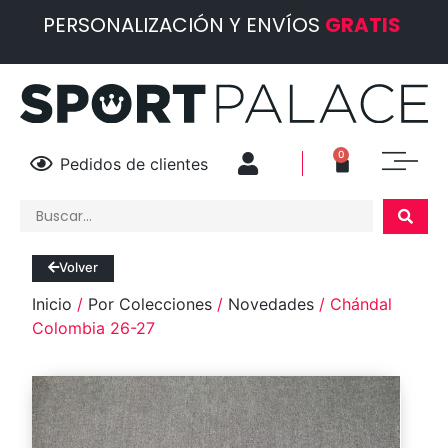
PERSONALIZACIÓN Y ENVÍOS
GRATIS
0
Pedidos de clientes
Volver
Inicio
/
Por Colecciones
/
Novedades
/ Chándal
Colombia 26-27