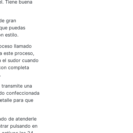
el. Tiene buena
de gran
 que puedas
n estilo.
roceso llamado
 a este proceso,
an el sudor cuando
 con completa
.
 transmite una
sido confeccionada
etalle para que
ado de atenderle
trar pulsando en
s activos las 24