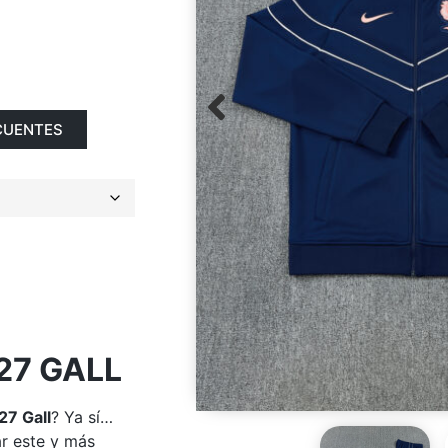
CUENTES
27 GALL
27 Gall
? Ya sí…
r este y más