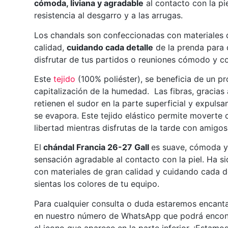
cómoda, liviana y agradable
al contacto con la pi
resistencia al desgarro y a las arrugas.
Los chandals son confeccionadas con materiales 
calidad,
cuidando cada detalle
de la prenda para
disfrutar de tus partidos o reuniones cómodo y co
Este
tejido
(100% poliéster), se beneficia de un p
capitalización de la humedad. Las fibras, gracias
retienen el sudor en la parte superficial y expuls
se evapora. Este tejido elástico permite moverte
libertad mientras disfrutas de la tarde con amigos
El
chándal Francia 26-27 Gall
es suave, cómoda y
sensación agradable al contacto con la piel. Ha 
con materiales de gran calidad y cuidando cada d
sientas los colores de tu equipo.
Para cualquier consulta o duda estaremos encant
en nuestro número de WhatsApp que podrá encon
el icono que aparece en la parte inferior. ¡Estamo