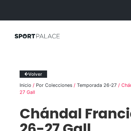
Volver
Inicio
/
Por Colecciones
/
Temporada 26-27
/ Chán
27 Gall
Chándal Franc
26-27 Gall