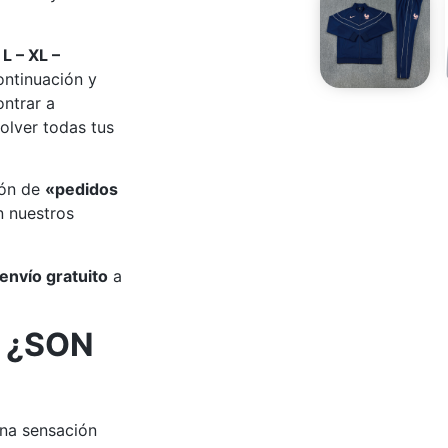
 L – XL –
ontinuación y
ontrar a
olver todas tus
ión de
«pedidos
 nuestros
envío gratuito
a
 ¿SON
una sensación