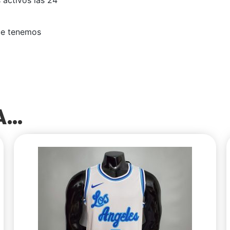
ue tenemos
SA…