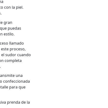
na
o con la piel.
.
de gran
 que puedas
 estilo.
oceso llamado
a este proceso,
an el sudor cuando
con completa
.
ransmite una
ido confeccionada
talle para que
siva prenda de la