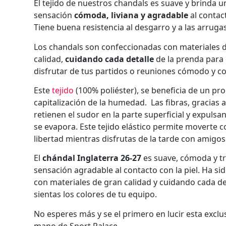
El tejido de nuestros chandals es suave y brinda u
sensación
cómoda, liviana y agradable
al contact
Tiene buena resistencia al desgarro y a las arrugas
Los chandals son confeccionadas con materiales 
calidad,
cuidando cada detalle
de la prenda para
disfrutar de tus partidos o reuniones cómodo y con
Este
tejido
(100% poliéster), se beneficia de un pr
capitalización de la humedad. Las fibras, gracias 
retienen el sudor en la parte superficial y expuls
se evapora. Este tejido elástico permite moverte 
libertad mientras disfrutas de la tarde con amigos
El
chándal Inglaterra 26-27
es suave, cómoda y t
sensación agradable al contacto con la piel. Ha s
con materiales de gran calidad y cuidando cada de
sientas los colores de tu equipo.
No esperes más y se el primero en lucir esta exclu
mano de Sport Palace.