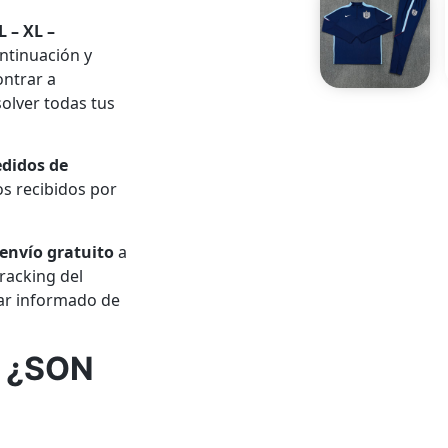
L – XL –
ntinuación y
ontrar a
olver todas tus
edidos de
s recibidos por
envío gratuito
a
racking del
tar informado de
 ¿SON