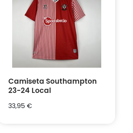
Camiseta Southampton
23-24 Local
33,95
€