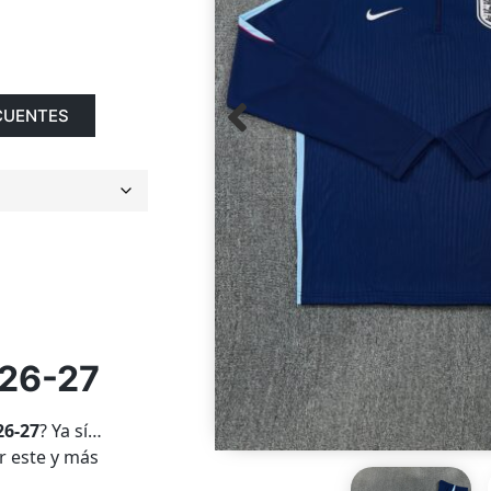
CUENTES
26-27
26-27
? Ya sí…
 este y más