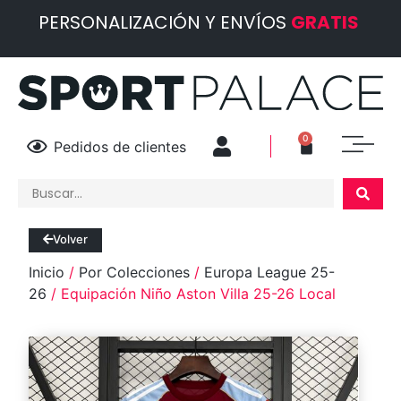
PERSONALIZACIÓN Y ENVÍOS
GRATIS
0
Pedidos de clientes
Volver
Inicio
/
Por Colecciones
/
Europa League 25-
26
/ Equipación Niño Aston Villa 25-26 Local