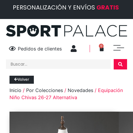
PERSONALIZACIÓN Y ENVÍOS
GRATIS
0
Pedidos de clientes
Volver
Inicio
/
Por Colecciones
/
Novedades
/ Equipación
Niño Chivas 26-27 Alternativa