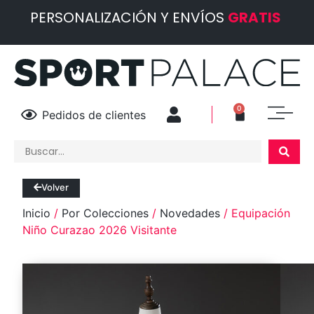
PERSONALIZACIÓN Y ENVÍOS
GRATIS
0
Pedidos de clientes
Volver
Inicio
/
Por Colecciones
/
Novedades
/ Equipación
Niño Curazao 2026 Visitante