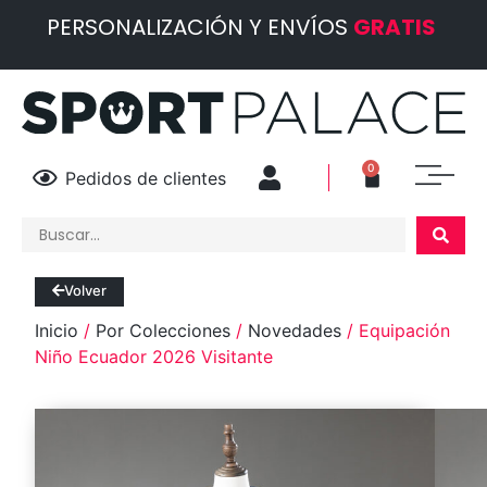
PERSONALIZACIÓN Y ENVÍOS
GRATIS
0
Pedidos de clientes
Volver
Inicio
/
Por Colecciones
/
Novedades
/ Equipación
Niño Ecuador 2026 Visitante