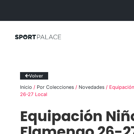
Volver
Inicio
/
Por Colecciones
/
Novedades
/ Equipació
26-27 Local
Equipación Niñ
Flamengo 26-2