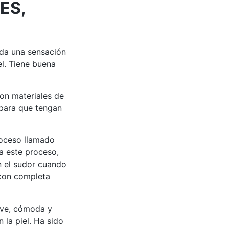
ES,
nda una sensación
el. Tiene buena
on materiales de
para que tengan
roceso llamado
 a este proceso,
an el sudor cuando
 con completa
ave, cómoda y
 la piel. Ha sido