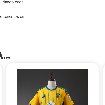
cuidando cada
ue tenemos en
SA…